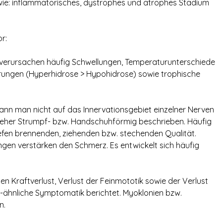
 wie: inflammatorisches, dystrophes und atrophes Stadium
r:
e verursachen häufig Schwellungen, Temperaturunterschiede
rungen (Hyperhidrose > Hypohidrose) sowie trophische
kann man nicht auf das Innervationsgebiet einzelner Nerven
 eher Strumpf- bzw. Handschuhförmig beschrieben. Häufig
iefen brennenden, ziehenden bzw. stechenden Qualität.
en verstärken den Schmerz. Es entwickelt sich häufig
hen Kraftverlust, Verlust der Feinmototik sowie der Verlust
t-ähnliche Symptomatik berichtet. Myoklonien bzw.
n.