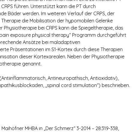
 CRPS führen. Unterstützt kann die PT durch
de Bäder werden. Im weiteren Verlauf der CRPS, der
Therapie die Mobilisation der hypomobilen Gelenke
r Physiotherapie bei CRPS kann die Spiegeltherapie, das
ain exposure physical therapy“ Programm durchgeführt
prechende Ansätze bei maladaptiven
rte Präsentationen im S1-Kortex durch diese Therapien
nisation dieser Kortexarealen. Neben der Physiotherapie
otherapie genannt.
ntiinflammatorisch, Antineuropathisch, Antioxidativ),
pathikusblockaden, „spinal cord stimulation“) beschrieben.
Maihöfner MHBA in „Der Schmerz“ 3-2014 – 28:319-338,