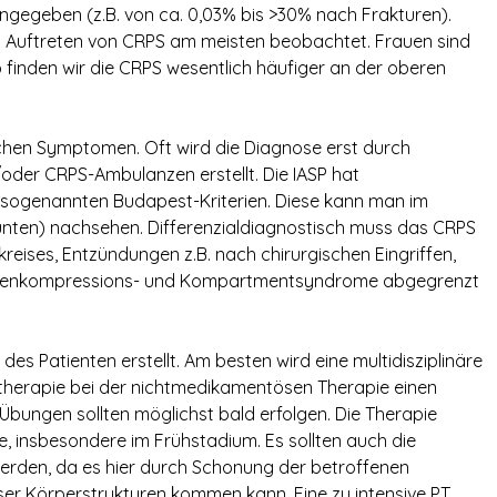
angegeben (z.B. von ca. 0,03% bis >30% nach Frakturen).
s Auftreten von CRPS am meisten beobachtet. Frauen sind
o finden wir die CRPS wesentlich häufiger an der oberen
schen Symptomen. Oft wird die Diagnose erst durch
oder CRPS-Ambulanzen erstellt. Die IASP hat
e sogenannten Budapest-Kriterien. Diese kann man im
 unten) nachsehen. Differenzialdiagnostisch muss das CRPS
ises, Entzündungen z.B. nach chirurgischen Eingriffen,
venkompressions- und Kompartmentsyndrome abgegrenzt
des Patienten erstellt. Am besten wird eine multidisziplinäre
otherapie bei der nichtmedikamentösen Therapie einen
bungen sollten möglichst bald erfolgen. Die Therapie
, insbesondere im Frühstadium. Es sollten auch die
erden, da es hier durch Schonung der betroffenen
ser Körperstrukturen kommen kann. Eine zu intensive PT