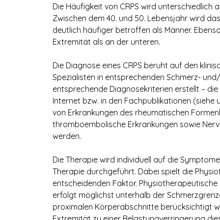
Die Häufigkeit von CRPS wird unterschiedlich 
Zwischen dem 40. und 50. Lebensjahr wird da
deutlich häufiger betroffen als Männer. Ebens
Extremität als an der unteren.
Die Diagnose eines CRPS beruht auf den klini
Spezialisten in entsprechenden Schmerz- und/
entsprechende Diagnosekriterien erstellt – di
Internet bzw. in den Fachpublikationen (siehe
von Erkrankungen des rheumatischen Formenkre
thromboembolische Erkrankungen sowie Ner
werden.
Die Therapie wird individuell auf die Symptome 
Therapie durchgeführt. Dabei spielt die Physi
entscheidenden Faktor. Physiotherapeutische Ü
erfolgt möglichst unterhalb der Schmerzgrenze
proximalen Körperabschnitte berücksichtigt w
Extremität zu einer Belastungverringerung die