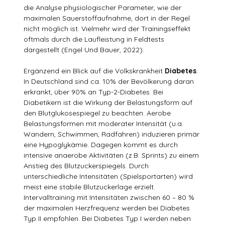
die Analyse physiologischer Parameter, wie der
maximalen Sauerstoffaufnahme, dort in der Regel
nicht möglich ist. Vielmehr wird der Trainingseffekt
oftmals durch die Laufleistung in Feldtests
dargestellt (Engel Und Bauer, 2022).
Ergänzend ein Blick auf die Volkskrankheit
Diabetes
.
In Deutschland sind ca. 10% der Bevölkerung daran
erkrankt, über 90% an Typ-2-Diabetes. Bei
Diabetikern ist die Wirkung der Belastungsform auf
den Blutglukosespiegel zu beachten. Aerobe
Belastungsformen mit moderater Intensität (u.a.
Wandern, Schwimmen, Radfahren) induzieren primär
eine Hypoglykämie. Dagegen kommt es durch
intensive anaerobe Aktivitäten (z.B. Sprints) zu einem
Anstieg des Blutzuckerspiegels. Durch
unterschiedliche Intensitäten (Spielsportarten) wird
meist eine stabile Blutzuckerlage erzielt.
Intervalltraining mit Intensitäten zwischen 60 – 80 %
der maximalen Herzfrequenz werden bei Diabetes
Typ II empfohlen. Bei Diabetes Typ I werden neben