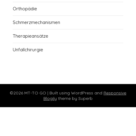
Orthopädie
Schmerzmechanismen
Therapieansätze
Unfallchirurgie
©2026 MT-TO GO
| Built using WordPress and
Responsive
Blogily
theme by Superb