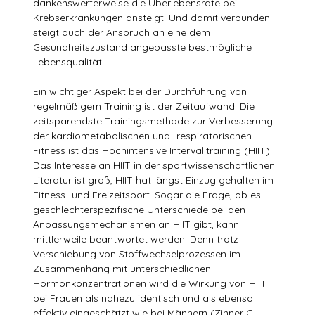
dankenswerterweise die Überlebensrate bei
Krebserkrankungen ansteigt. Und damit verbunden
steigt auch der Anspruch an eine dem
Gesundheitszustand angepasste bestmögliche
Lebensqualität.
Ein wichtiger Aspekt bei der Durchführung von
regelmäßigem Training ist der Zeitaufwand. Die
zeitsparendste Trainingsmethode zur Verbesserung
der kardiometabolischen und -respiratorischen
Fitness ist das Hochintensive Intervalltraining (HIIT).
Das Interesse an HIIT in der sportwissenschaftlichen
Literatur ist groß, HIIT hat längst Einzug gehalten im
Fitness- und Freizeitsport. Sogar die Frage, ob es
geschlechterspezifische Unterschiede bei den
Anpassungsmechanismen an HIIT gibt, kann
mittlerweile beantwortet werden. Denn trotz
Verschiebung von Stoffwechselprozessen im
Zusammenhang mit unterschiedlichen
Hormonkonzentrationen wird die Wirkung von HIIT
bei Frauen als nahezu identisch und als ebenso
effektiv eingeschätzt wie bei Männern (Zinner C.,