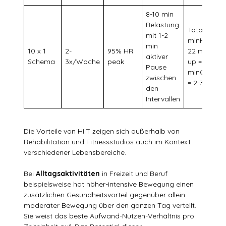
8-10 min
Belastung
Total = 28-
mit 1-2
minHIIT = 
min
10 x 1
2-
95% HR
22 minWar
aktiver
Schema
3x/Woche
peak
up = 3-15
Pause
minCool-d
zwischen
= 2-3 min
den
Intervallen
Die Vorteile von HIIT zeigen sich außerhalb von
Rehabilitation und Fitnessstudios auch im Kontext
verschiedener Lebensbereiche.
Bei
Alltagsaktivitäten
in Freizeit und Beruf
beispielsweise hat höher-intensive Bewegung einen
zusätzlichen Gesundheitsvorteil gegenüber allein
moderater Bewegung über den ganzen Tag verteilt.
Sie weist das beste Aufwand-Nutzen-Verhältnis pro