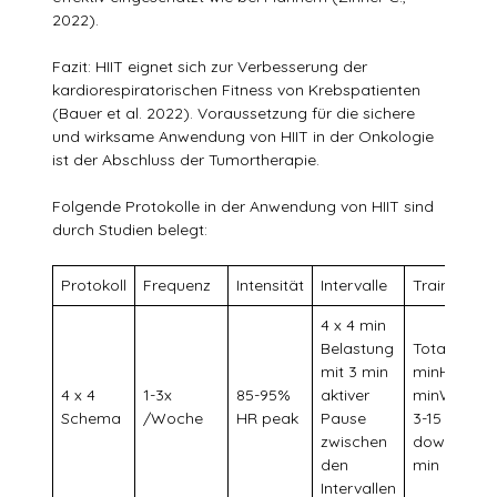
2022).
Fazit: HIIT eignet sich zur Verbesserung der
kardiorespiratorischen Fitness von Krebspatienten
(Bauer et al. 2022). Voraussetzung für die sichere
und wirksame Anwendung von HIIT in der Onkologie
ist der Abschluss der Tumortherapie.
Folgende Protokolle in der Anwendung von HIIT sind
durch Studien belegt:
Protokoll
Frequenz
Intensität
Intervalle
Trainingsd
4 x 4 min
Belastung
Total = 35-
mit 3 min
minHIIT = 
4 x 4
1-3x
85-95%
aktiver
minWarm-u
Schema
/Woche
HR peak
Pause
3-15 minCo
zwischen
down = 2-3
den
min
Intervallen