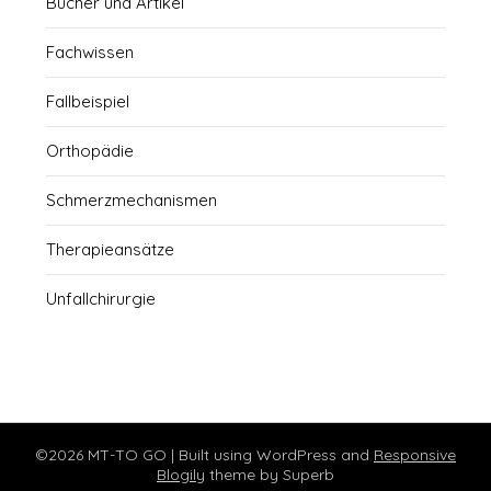
Bücher und Artikel
Fachwissen
Fallbeispiel
Orthopädie
Schmerzmechanismen
Therapieansätze
Unfallchirurgie
©2026 MT-TO GO
| Built using WordPress and
Responsive
Blogily
theme by Superb