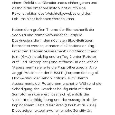
einem Defekt des Glenoidrandes einher gehen und
deshalb die anteriore Instabilität durch eine
Rekonstruktion des Weichteilgewebes und des
Labums nicht behoben werden kann.
Neben dem großen Thema der Biomechanik der
Scapula und damit verbundenen Scapula-
Dyskinesien, die in den nächsten Blog-Beiträgen
betrachtet werden, standen die Sessions an Tag 1
unter den Themen `Assessment´ und Glenohumeral
joint (GHJ) instability und an Tag 2 unter `Rotator
cuff` und `Arthroplasty and stiffness`. In der Session
´Assessment` referierte die Physiotherapeutin Anju
Jaggi, Präsidentin der EUSSER (Eurpean Society of
Elbow&Shoulder Rehabilitätion), zum Thema
Assessments der Rotatorenmanchette. Während die
Schädigung des Gewebes häufig nicht mit den
Symptomen korreliert, lässt sich ebenfalls die
Validität der Bildgebung und die Aussagekraft der
Impingement-Tests diskutieren (Unruh et al. 2014).
Diese zeigen aktuell zwar eine hohe Sensitivität,