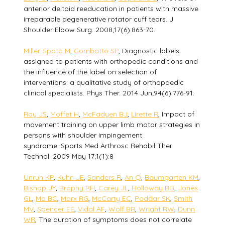
anterior deltoid reeducation in patients with massive
irreparable degenerative rotator cuff tears. J
Shoulder Elbow Surg. 2008;17(6):863-70.
Miller-Spoto M
,
Gombatto SP
, Diagnostic labels
assigned to patients with orthopedic conditions and
the influence of the label on selection of
interventions: a qualitative study of orthopaedic
clinical specialists. Phys Ther. 2014 Jun;94(6):776-91.
Roy JS
,
Moffet H
,
McFadyen BJ
,
Lirette R
, Impact of
movement training on upper limb motor strategies in
persons with shoulder impingement
syndrome. Sports Med Arthrosc Rehabil Ther
Technol. 2009 May 17;1(1):8
Unruh KP
,
Kuhn JE
,
Sanders R
,
An Q
,
Baumgarten KM
,
Bishop JY
,
Brophy RH
,
Carey JL
,
Holloway BG
,
Jones
GL
,
Ma BC
,
Marx RG
,
McCarty EC
,
Poddar SK
,
Smith
MV
,
Spencer EE
,
Vidal AF
,
Wolf BR
,
Wright RW
,
Dunn
WR
, The duration of symptoms does not correlate