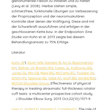
glenohumerale Flexion zu initiieren und zu halten
(Levy et al. 2008). Hierbei stehen simple,
schmerzfreie, funktionelle Übungen zur Verbesserung
der Propriozeption und der neuromuskulären
Kontrolle über denen der Kräftigung. Diese sind mit
der Schwerkraft auszuführen und erfolgen in der
geschlossenen Kette bzw. in der Endposition. Eine
Studie von Kuhn et al. 2013 zeigte bei diesem
Behandlungsansatz zu 75% Erfolge.
Literatur:
Kuhn JE
1,
Dunn WR
,
Sanders R
,
An Q
,
Baumgarten
KM
,
Bishop JY
,
Brophy RH
,
Carey JL
,
Holloway BG
,
Jones GL
,
Ma CB
,
Marx RG
,
McCarty EC
,
Poddar SK
,
Smith MV
,
Spencer EE
,
Vidal AF
,
Wolf BR
,
Wright RW
;
MOON Shoulder Group
, Effectiveness of physical
therapy in treating atraumatic full-thickness rotator
cuff tears: a multicenter prospective cohort study.
J Shoulder Elbow Surg. 2013 Oct;22(10):1371-9.
Levy O
,
Mullett H
,
Roberts S
,
Copeland S
, The role of