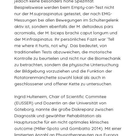
jedoch keine besonders hohe Spezifität.
Beispielsweise werden beim Empty-can-Test nicht
nur der M.supraspinatus getestet, der nach EMG-
Messungen bei allen Bewegungen im Schultergelenk
aktiv ist, sondern ebenfalls der M. deltoideus pars
acromialis, der M. biceps brachii caput longum und
der M.infraspinatus. Ihr persönliches Fazit war `Tell
me where it hurts, not why`. Das bedeutet, von
traditionellen Tests abzuweichen, die motorische
Kontrolle zu beurteilen und nicht nur die Biomechanik
zu betrachten, sondern die physische Untersuchung
der Bildgebung vorzuziehen und die Funktion der
Rotatorenmanchette sowohl lokal als auch in
geschlossener und offener Kette zu untersuchen.
Ingrid Hulteneim, Chair of Scientific Commitee
(EUSSER) und Dozentin an der Universität von
Göteborg, nannte die große Diskrepanz zwischen
Diagnostik und gewählter Rehabilitation als
Hauptursache für ein nicht optimales klinisches
outcome (Miller-Spoto und Gombatto 2014). Mit einer
limitierten Anzahl an Physiotherapeuten aus Europa