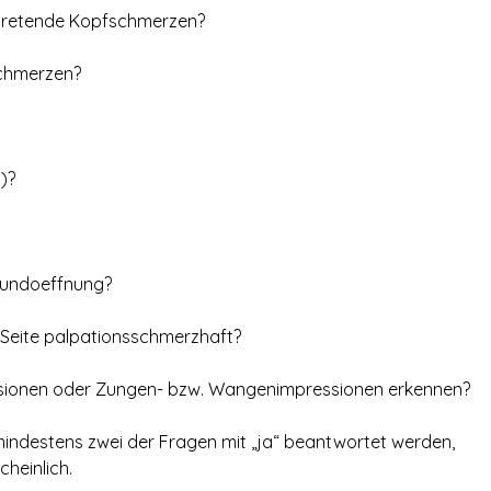
ftretende Kopfschmerzen?
chmerzen?
)?
Mundoeffnung?
n Seite palpationsschmerzhaft?
brasionen oder Zungen- bzw. Wangenimpressionen erkennen?
indestens zwei der Fragen mit „ja“ beantwortet werden,
heinlich.