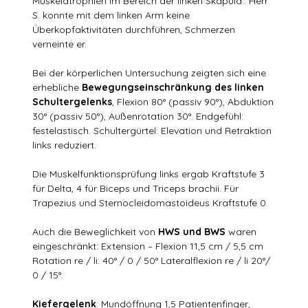
Muskelatrophien im Bereich der linken Skapula.. Herr
S. konnte mit dem linken Arm keine
Überkopfaktivitäten durchführen, Schmerzen
verneinte er.
Bei der körperlichen Untersuchung zeigten sich eine
erhebliche
Bewegungseinschränkung des linken
Schultergelenks
, Flexion 80° (passiv 90°), Abduktion
30° (passiv 50°), Außenrotation 30°. Endgefühl:
festelastisch. Schultergürtel: Elevation und Retraktion
links reduziert.
Die Muskelfunktionsprüfung links ergab Kraftstufe 3
für Delta, 4 für Biceps und Triceps brachii. Für
Trapezius und Sternocleidomastoideus Kraftstufe 0.
Auch die Beweglichkeit von
HWS und BWS
waren
eingeschränkt: Extension – Flexion 11,5 cm / 5,5 cm
Rotation re / li: 40° / 0 / 50° Lateralflexion re / li 20°/
0 / 15°.
Kiefergelenk
: Mundöffnung 1,5 Patientenfinger,