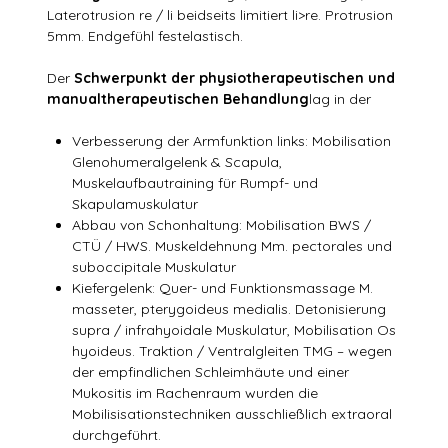
Laterotrusion re / li beidseits limitiert li>re. Protrusion
5mm. Endgefühl festelastisch.
Der
Schwerpunkt der physiotherapeutischen und
manualtherapeutischen Behandlung
lag in der
Verbesserung der Armfunktion links: Mobilisation
Glenohumeralgelenk & Scapula,
Muskelaufbautraining für Rumpf- und
Skapulamuskulatur
Abbau von Schonhaltung: Mobilisation BWS /
CTÜ / HWS. Muskeldehnung Mm. pectorales und
suboccipitale Muskulatur
Kiefergelenk: Quer- und Funktionsmassage M.
masseter, pterygoideus medialis. Detonisierung
supra / infrahyoidale Muskulatur, Mobilisation Os
hyoideus. Traktion / Ventralgleiten TMG – wegen
der empfindlichen Schleimhäute und einer
Mukositis im Rachenraum wurden die
Mobilisisationstechniken ausschließlich extraoral
durchgeführt.