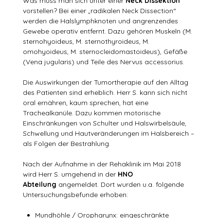
Was muss man sich unter einer
Neck Dissektion
vorstellen? Bei einer „radikalen Neck Dissection“
werden die Halslymphknoten und angrenzendes
Gewebe operativ entfernt. Dazu gehören Muskeln (M.
sternohyoideus, M. sternothyroideus, M.
omohyoideus, M. sternocleidomastoideus), Gefäße
(Vena jugularis) und Teile des Nervus accessorius.
Die Auswirkungen der Tumortherapie auf den Alltag
des Patienten sind erheblich. Herr S. kann sich nicht
oral ernähren, kaum sprechen, hat eine
Trachealkanüle. Dazu kommen motorische
Einschränkungen von Schulter und Halswirbelsäule,
Schwellung und Hautveränderungen im Halsbereich –
als Folgen der Bestrahlung.
Nach der Aufnahme in der Rehaklinik im Mai 2018
wird Herr S. umgehend in der
HNO
Abteilung
angemeldet. Dort wurden u.a. folgende
Untersuchungsbefunde erhoben:
Mundhöhle / Oropharynx: eingeschränkte