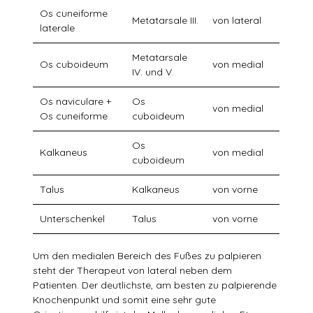
Os cuneiforme
Metatarsale III.
von lateral
laterale
Metatarsale
Os cuboideum
von medial
IV. und V.
Os naviculare +
Os
von medial
Os cuneiforme
cuboideum
Os
Kalkaneus
von medial
cuboideum
Talus
Kalkaneus
von vorne
Unterschenkel
Talus
von vorne
Um den medialen Bereich des Fußes zu palpieren
steht der Therapeut von lateral neben dem
Patienten. Der deutlichste, am besten zu palpierende
Knochenpunkt und somit eine sehr gute