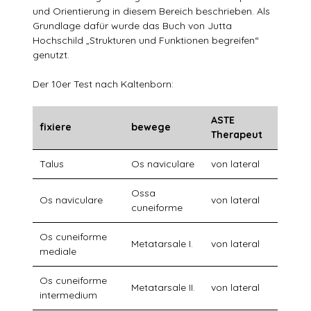
und Orientierung in diesem Bereich beschrieben. Als
Grundlage dafür wurde das Buch von Jutta
Hochschild „Strukturen und Funktionen begreifen“
genutzt.
Der 10er Test nach Kaltenborn:
ASTE
fixiere
bewege
Therapeut
Talus
Os naviculare
von lateral
Ossa
Os naviculare
von lateral
cuneiforme
Os cuneiforme
Metatarsale I.
von lateral
mediale
Os cuneiforme
Metatarsale II.
von lateral
intermedium