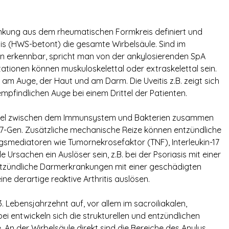
rankung aus dem rheumatischen Formkreis definiert und
tis (HWS-betont) die gesamte Wirbelsäule. Sind im
en erkennbar, spricht man von der ankylosierenden SpA
tionen können muskuloskelettal oder extraskelettal sein.
g am Auge, der Haut und am Darm. Die Uveitis z.B. zeigt sich
mpfindlichen Auge bei einem Drittel der Patienten.
iel zwischen dem Immunsystem und Bakterien zusammen
27-Gen. Zusätzliche mechanische Reize können entzündliche
smediatoren wie Tumornekrosefaktor (TNF), Interleukin-17
e Ursachen ein Auslöser sein, z.B. bei der Psoriasis mit einer
tzündliche Darmerkrankungen mit einer geschädigten
 derartige reaktive Arthritis auslösen.
. Lebensjahrzehnt auf, vor allem im sacroiliakalen,
i entwickeln sich die strukturellen und entzündlichen
An der Wirbelsäule direkt sind die Bereiche des Anulus