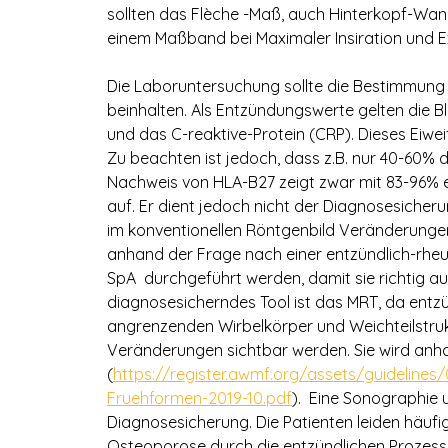
sollten das Flèche -Maß, auch Hinterkopf-Wa
einem Maßband bei Maximaler Insiration und Ex
Die Laboruntersuchung sollte die Bestimmun
beinhalten. Als Entzündungswerte gelten die Bl
und das C-reaktive-Protein (CRP). Dieses Eiweiß
Zu beachten ist jedoch, dass z.B. nur 40-60% 
Nachweis von HLA-B27 zeigt zwar mit 83-96% ei
auf. Er dient jedoch nicht der Diagnosesicheru
im konventionellen Röntgenbild Veränderungen 
anhand der Frage nach einer entzündlich-rheu
SpA durchgeführt werden, damit sie richtig aus
diagnosesicherndes Tool ist das MRT, da ent
angrenzenden Wirbelkörper und Weichteilstruk
Veränderungen sichtbar werden. Sie wird anhan
(
https://register.awmf.org/assets/guideline
Fruehformen-2019-10.pdf
). Eine Sonographie u
Diagnosesicherung. Die Patienten leiden häufig 
Osteoporose durch die entzündlichen Prozesse