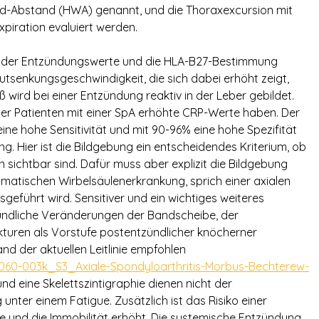
nd-Abstand (HWA) genannt, und die Thoraxexcursion mit
piration evaluiert werden.
g der Entzündungswerte und die HLA-B27-Bestimmung
utsenkungsgeschwindigkeit, die sich dabei erhöht zeigt,
 wird bei einer Entzündung reaktiv in der Leber gebildet.
der Patienten mit einer SpA erhöhte CRP-Werte haben. Der
ne hohe Sensitivität und mit 90-96% eine hohe Spezifität
ng. Hier ist die Bildgebung ein entscheidendes Kriterium, ob
sichtbar sind. Dafür muss aber explizit die Bildgebung
matischen Wirbelsäulenerkrankung, sprich einer axialen
geführt wird. Sensitiver und ein wichtiges weiteres
zündliche Veränderungen der Bandscheibe, der
turen als Vorstufe postentzündlicher knöcherner
d der aktuellen Leitlinie empfohlen
s/060-003k_S3_Axiale-Spondyloarthritis-Morbus-Bechterew-
nd eine Skelettszintigraphie dienen nicht der
unter einem Fatigue. Zusätzlich ist das Risiko einer
 und die Immobilität erhöht. Die systemische Entzündung