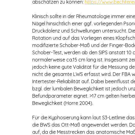
abschätzen zu können:
https://www.bechtere
Klinisch sollte in der Rheumatologie immer ein
Nägel hinsichtlich einer ggf. vorliegenden Pso
Druckdolenz und Schwellungen untersucht. Die W
Rotation und auf das Vorliegen eines Klopfsc
modifizierte Schober-Maß und der Finger-Bod
Schober-Test, werden ab den SIPS anstatt 10 
normalerweise ca.15 cm lang ist. Insgesamt zeigt
jedoch keine gute Validität für die Messung d
nicht die gesamte LWS erfasst wird. Der FBA wei
Intertester-Reliabilität auf. Dabei beeinflusst d
bzgl. der lumbalen Beweglichkeit ist jedoch un
Befundparameter eignet. >17 cm gelten hierbei 
Beweglichkeit (Horre 2004).
Für die Kyphosierung kann laut S3-Leitlinie 
die BWS das Ott-Maß angewendet werden. Das 
auf, da die Messtrecken das anatomische Maß