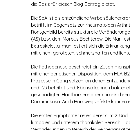
die Basis für diesen Blog-Beitrag bietet.
Die SpA ist als entzündliche Wirbelsäulenerk
betrifft im Gegensatz zur rheumatoiden Arthri
Röntgenbild bereits strukturelle Veränderung
(AS) bzw. dem Morbus Bechterew. Die Manifesta
Extraskelettal manifestiert sich die Erkrankun
mit einem geröteten, schmerzhaften und lichte
Die Pathogenese beschreibt ein Zusammensp
mit einer genetischen Disposition, dem HLA-B
Prozesse in Gang setzen, an denen Entzündung
und -23 beteiligt sind. Ebenso können bakteriell
geschädigten Hautbarriere oder chronisch-en
Darmmukosa. Auch Harnwegsinfekte können eine
Die ersten Symptome treten bereits im 2. Und 3
lumbalen und unterem thorakalen Bereich. Dabe
Veränderungen im Bereich der Sehnenansätze. 