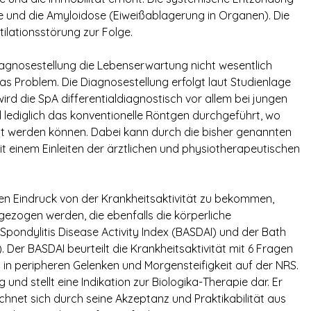
ose und die Amyloidose (Eiweißablagerung in Organen). Die
ilationsstörung zur Folge.
Diagnosestellung die Lebenserwartung nicht wesentlich
as Problem. Die Diagnosestellung erfolgt laut Studienlage
wird die SpA differentialdiagnostisch vor allem bei jungen
 lediglich das konventionelle Röntgen durchgeführt, wo
lt werden können. Dabei kann durch die bisher genannten
it einem Einleiten der ärztlichen und physiotherapeutischen
nen Eindruck von der Krankheitsaktivität zu bekommen,
ezogen werden, die ebenfalls die körperliche
 Spondylitis Disease Activity Index (BASDAI) und der Bath
. Der BASDAI beurteilt die Krankheitsaktivität mit 6 Fragen
n peripheren Gelenken und Morgensteifigkeit auf der NRS.
 und stellt eine Indikation zur Biologika-Therapie dar. Er
eichnet sich durch seine Akzeptanz und Praktikabilität aus