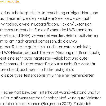
w-check.de
.
e gründliche körperliche Untersuchung erfolgen, Haut und
riasis beurteilt werden. Periphere Gelenke werden auf
irbelsäule wird in Lateralflexion, Flexion/ Extension,
hmerzes untersucht. Für die Flexion der LWS kann das
en-Abstand (FBA) verwendet werden. Beim modifizierten
cm 15 cm nach cranial gemessen, da die LWS
 der Test eine gute Intra- und Intertesterreliabilität,
er LWS-Flexion, da auch bei einer Messung mit 15 cm häufig
st eine sehr gute Intratester-Reliabilität und gute
er Schmerz die Intertester-Reliabilität nicht. Die Validität
zureichend, auch wenn sich der Test gut als
als positives Testergebnis im Sinne einer verminderten
das Fléche-Maß bzw. der Hinterhaupt-Wand-Abstand und für
Ott-Maß weist wie das Schober Maß keine gute Validität
 nicht erfassen können (Bergmann 2023). Zusätzlich