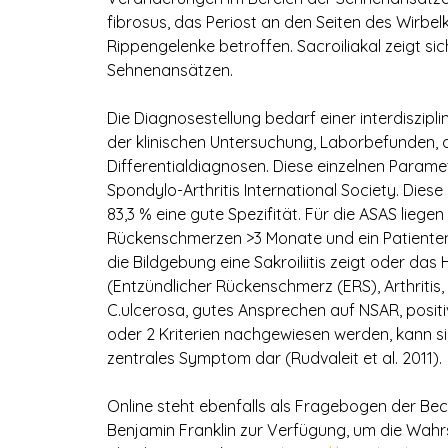
fibrosus, das Periost an den Seiten des Wirbe
Rippengelenke betroffen. Sacroiliakal zeigt s
Sehnenansätzen.
Die Diagnosestellung bedarf einer interdiszip
der klinischen Untersuchung, Laborbefunden,
Differentialdiagnosen. Diese einzelnen Parame
Spondylo-Arthritis International Society. Diese 
83,3 % eine gute Spezifität. Für die ASAS lieg
Rückenschmerzen >3 Monate und ein Patienten
die Bildgebung eine Sakroiliitis zeigt oder da
(Entzündlicher Rückenschmerz (ERS), Arthritis, En
C.ulcerosa, gutes Ansprechen auf NSAR, posit
oder 2 Kriterien nachgewiesen werden, kann sie
zentrales Symptom dar (Rudvaleit et al. 2011).
Online steht ebenfalls als Fragebogen der 
Benjamin Franklin zur Verfügung, um die Wahrs