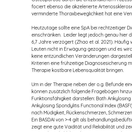
fociert ebenso die akzelerierte Arteriosskler
verminderte Thoraxbeweglichkeit hat eine Vent
Heutzutage sollte eine SpA bei rechtzeitiger 
einschränken. Leider liegt jedoch genau hier d
6,7 Jahre verzögert (Zhao et al. 2021). Häufig 
Leuten nicht in Erwägung gezogen und es wird
keine entzündlichen Veränderungen dargestel
Kriterien eine frühzeitige Diagnosesicherung m
Therapie kostbare Lebensqualität bringen.
Um in der Therapie neben der o.g. Befunde ei
können zusätzlich folgende Fragebögen hinzug
Funktionsfähigkeit darstellen: Bath Ankylosing
Ankylosing Spondylitis Functional Index (BASFI)
nach Müdigkeit, Rückenschmerzen, Schmerzen i
Ein BASDAI von >-4 gilt als behandlungsbedüftig
zeigt eine gute Vaidität und Reliabilität und z