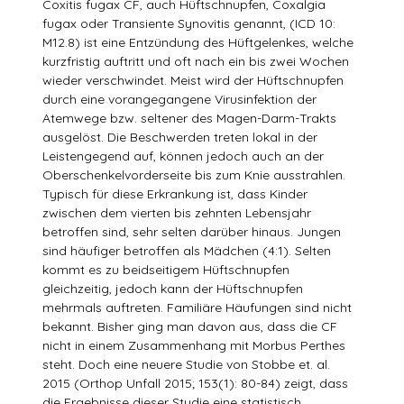
Coxitis fugax CF, auch Hüftschnupfen, Coxalgia
fugax oder Transiente Synovitis genannt, (ICD 10:
M12.8) ist eine Entzündung des Hüftgelenkes, welche
kurzfristig auftritt und oft nach ein bis zwei Wochen
wieder verschwindet. Meist wird der Hüftschnupfen
durch eine vorangegangene Virusinfektion der
Atemwege bzw. seltener des Magen-Darm-Trakts
ausgelöst. Die Beschwerden treten lokal in der
Leistengegend auf, können jedoch auch an der
Oberschenkelvorderseite bis zum Knie ausstrahlen.
Typisch für diese Erkrankung ist, dass Kinder
zwischen dem vierten bis zehnten Lebensjahr
betroffen sind, sehr selten darüber hinaus. Jungen
sind häufiger betroffen als Mädchen (4:1). Selten
kommt es zu beidseitigem Hüftschnupfen
gleichzeitig, jedoch kann der Hüftschnupfen
mehrmals auftreten. Familiäre Häufungen sind nicht
bekannt. Bisher ging man davon aus, dass die CF
nicht in einem Zusammenhang mit Morbus Perthes
steht. Doch eine neuere Studie von Stobbe et. al.
2015 (Orthop Unfall 2015; 153(1): 80-84) zeigt, dass
die Ergebnisse dieser Studie eine statistisch