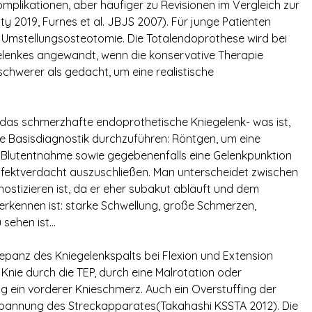
mplikationen, aber häufiger zu Revisionen im Vergleich zur
y 2019, Furnes et al. JBJS 2007). Für junge Patienten
e Umstellungsosteotomie. Die Totalendoprothese wird bei
lenkes angewandt, wenn die konservative Therapie
 schwerer als gedacht, um eine realistische
 das schmerzhafte endoprothetische Kniegelenk- was ist,
die Basisdiagnostik durchzuführen: Röntgen, um eine
Blutentnahme sowie gegebenenfalls eine Gelenkpunktion
n Infektverdacht auszuschließen. Man unterscheidet zwischen
nostizieren ist, da er eher subakut abläuft und dem
erkennen ist: starke Schwellung, große Schmerzen,
 sehen ist…
panz des Kniegelenkspalts bei Flexion und Extension
Knie durch die TEP, durch eine Malrotation oder
ig ein vorderer Knieschmerz. Auch ein Overstuffing der
ur Spannung des Streckapparates(Takahashi KSSTA 2012). Die