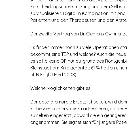
Entscheidungsunterstützung und dem Selbstm
zu visualisieren. Digital in Kombination mit A
Patienten und den Therapeuten und den Ärzten
Der zweite Vortrag von Dr. Clemens Gwinner z
Es finden immer noch zu viele Operationen stat
bekommt eine TEP und welche? Auch die neue Le
es sollte keine OP nur aufgrund des Röntgenbil
Kleinstadt am Knie geröntgt: 61 % hatten ein
al. N Engl J Med 2008).
Welche Möglichkeiten gibt es:
Der patellofemorale Ersatz ist selten, wird da
ist besser konservativ zu adressieren, da der E
zu selten eingesetzt, obwohl sie ein geringeres 
angenommen. Sie eignet sich für jüngere Pati