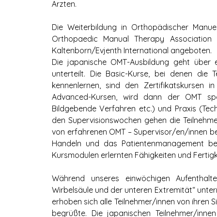
Ärzten.
Die Weiterbildung in Orthopädischer Manue
Orthopaedic Manual Therapy Association
Kaltenborn/Evjenth International angeboten.
Die japanische OMT-Ausbildung geht über e
unterteilt. Die Basic-Kurse, bei denen die
kennenlernen, sind den Zertifikatskursen i
Advanced-Kursen, wird dann der OMT spezi
Bildgebende Verfahren etc.) und Praxis (Techn
den Supervisionswochen gehen die Teilnehmer
von erfahrenen OMT – Supervisor/en/innen betr
Handeln und das Patientenmanagement beurt
Kursmodulen erlernten Fähigkeiten und Fertigk
Während unseres einwöchigen Aufenthalt
Wirbelsäule und der unteren Extremität“ unterr
erhoben sich alle Teilnehmer/innen von ihren Si
begrüßte. Die japanischen Teilnehmer/innen