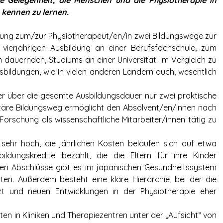
ne Gelegenheit, die Menschen und die Physiotherapie in
 kennen zu lernen.
ldung zum/zur Physiotherapeut/en/in zwei Bildungswege zur
 vierjährigen Ausbildung an einer Berufsfachschule, zum
 dauernden, Studiums an einer Universität. Im Vergleich zu
usbildungen, wie in vielen anderen Ländern auch, wesentlich
ler über die gesamte Ausbildungsdauer nur zwei praktische
itäre Bildungsweg ermöglicht den Absolvent/en/innen nach
Forschung als wissenschaftliche Mitarbeiter/innen tätig zu
sehr hoch, die jährlichen Kosten belaufen sich auf etwa
ldungskredite bezahlt, die die Eltern für ihre Kinder
en Abschlüsse gibt es im japanischen Gesundheitssystem
ten. Außerdem besteht eine klare Hierarchie, bei der die
tzt und neuen Entwicklungen in der Physiotherapie eher
en in Kliniken und Therapiezentren unter der „Aufsicht“ von