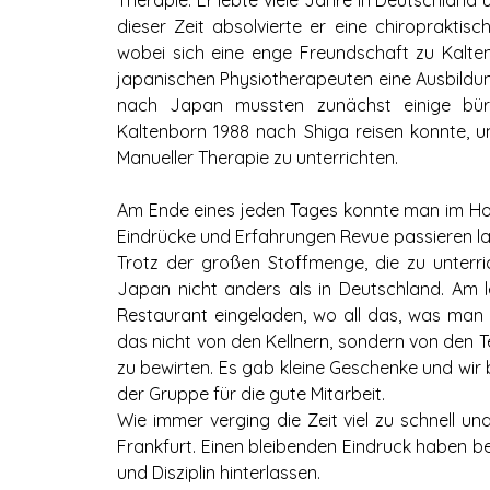
Therapie. Er lebte viele Jahre in Deutschland
dieser Zeit absolvierte er eine chiropraktis
wobei sich eine enge Freundschaft zu Kalte
japanischen Physiotherapeuten eine Ausbildun
nach Japan mussten zunächst einige bür
Kaltenborn 1988 nach Shiga reisen konnte, u
Manueller Therapie zu unterrichten.
Am Ende eines jeden Tages konnte man im Ho
Eindrücke und Erfahrungen Revue passieren la
Trotz der großen Stoffmenge, die zu unterric
Japan nicht anders als in Deutschland. Am 
Restaurant eingeladen, wo all das, was man s
das nicht von den Kellnern, sondern von den T
zu bewirten. Es gab kleine Geschenke und wir
der Gruppe für die gute Mitarbeit.
Wie immer verging die Zeit viel zu schnell 
Frankfurt. Einen bleibenden Eindruck haben be
und Disziplin hinterlassen.