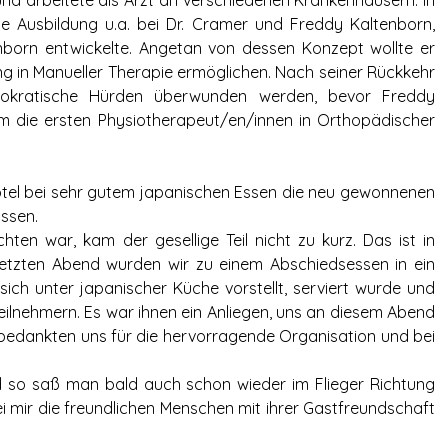
 und arbeitete als Arzt an verschiedenen Krankenhäusern. In
che Ausbildung u.a. bei Dr. Cramer und Freddy Kaltenborn,
nborn entwickelte. Angetan von dessen Konzept wollte er
g in Manueller Therapie ermöglichen. Nach seiner Rückkehr
okratische Hürden überwunden werden, bevor Freddy
m die ersten Physiotherapeut/en/innen in Orthopädischer
tel bei sehr gutem japanischen Essen die neu gewonnenen
ssen.
hten war, kam der gesellige Teil nicht zu kurz. Das ist in
letzten Abend wurden wir zu einem Abschiedsessen in ein
ich unter japanischer Küche vorstellt, serviert wurde und
eilnehmern. Es war ihnen ein Anliegen, uns an diesem Abend
 bedankten uns für die hervorragende Organisation und bei
und so saß man bald auch schon wieder im Flieger Richtung
i mir die freundlichen Menschen mit ihrer Gastfreundschaft