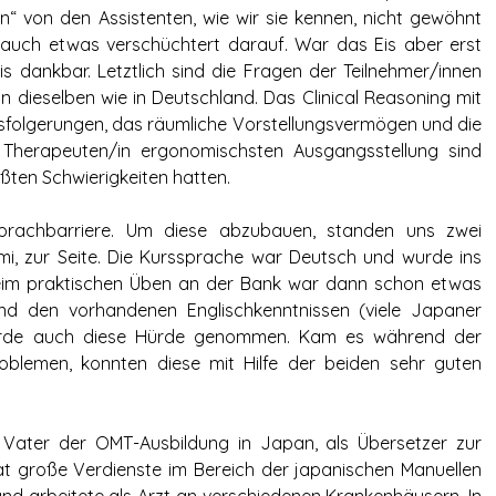
n“ von den Assistenten, wie wir sie kennen, nicht gewöhnt
 auch etwas verschüchtert darauf. War das Eis aber erst
s dankbar. Letztlich sind die Fragen der Teilnehmer/innen
n dieselben wie in Deutschland. Das Clinical Reasoning mit
ssfolgerungen, das räumliche Vorstellungsvermögen und die
 Therapeuten/in ergonomischsten Ausgangsstellung sind
ößten Schwierigkeiten hatten.
Sprachbarriere. Um diese abzubauen, standen uns zwei
mi, zur Seite. Die Kurssprache war Deutsch und wurde ins
eim praktischen Üben an der Bank war dann schon etwas
nd den vorhandenen Englischkenntnissen (viele Japaner
wurde auch diese Hürde genommen. Kam es während der
blemen, konnten diese mit Hilfe der beiden sehr guten
 Vater der OMT-Ausbildung in Japan, als Übersetzer zur
t große Verdienste im Bereich der japanischen Manuellen