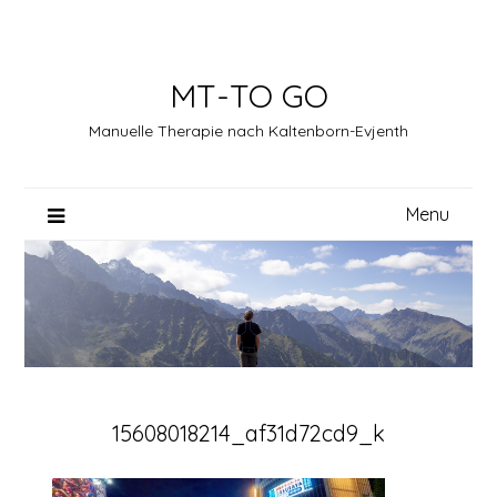
Skip
to
content
MT-TO GO
Manuelle Therapie nach Kaltenborn-Evjenth
Menu
15608018214_af31d72cd9_k